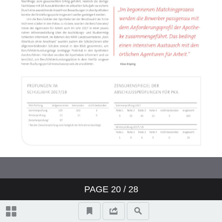
PAGE
20
/ 28