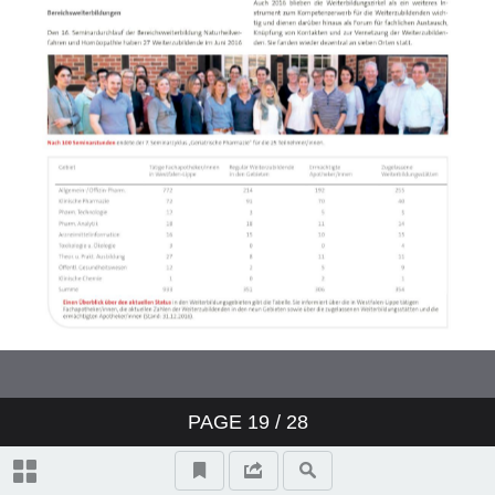
PAGE
19
/ 28